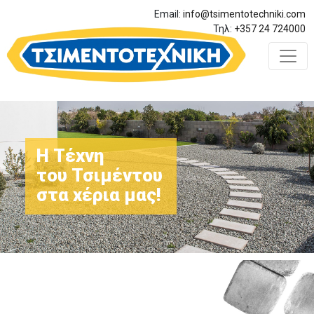
Email:
info@tsimentotechniki.com
Τηλ:
+357 24 724000
Η Τέχνη
του Τσιμέντου
στα χέρια μας!